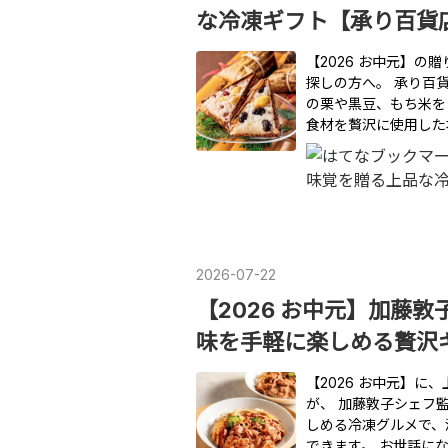
な冷凍ギフト【承り百貨
【2026 お中元】
探しの方へ。 承り百
の栗や黒豆、もち米を
食材を贅沢に使用した
2026
-
07
-
22
【2026 お中元】加藤
味を手軽に楽しめる贅沢
【2026 お中元】
が、 加藤敦子シェフ
しめる冷凍グルメで、
できます。 お世話に