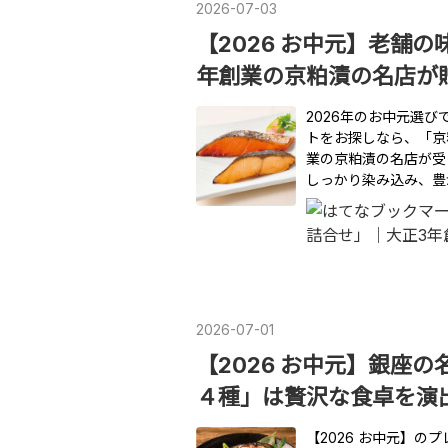
2026
-
07
-
03
【2026 お中元】老舗
年創業の京粕漬の名店が
2026年のお中元選
トをお探しなら、「京粕
業の京粕漬の名店が受
しっかり染み込み、豊
2026
-
07
-
01
【2026 お中元】銀座
４種」は贅沢な食卓を演
【2026 お中元】