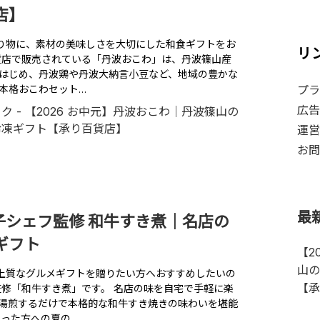
店】
の贈り物に、素材の美味しさを大切にした和食ギフトをお
リ
貨店で販売されている「丹波おこわ」は、丹波篠山産
はじめ、丹波鶏や丹波大納言小豆など、地域の豊かな
本格おこわセット…
プラ
広告
運営
お問
最
敦子シェフ監修 和牛すき煮｜名店の
ギフト
【2
山の
に、上質なグルメギフトを贈りたい方へおすすめしたいの
【承
監修「和牛すき煮」です。 名店の味を自宅で手軽に楽
湯煎するだけで本格的な和牛すき焼きの味わいを堪能
なった方への夏の…