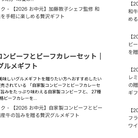
【2
和牛
める
【2
ビー
を贈
製コンビーフとビーフカレーセット｜
グルメギフト
【2
レミ
に、美味しいグルメギフトを贈りたい方へおすすめしたい
の贈
販売されている 「自家製コンビーフとビーフカレーセ
の旨みをたっぷり味わえる自家製コンビーフと、 27種
ギフ
格ビーフカレーを…
【2
フラ
ワイ